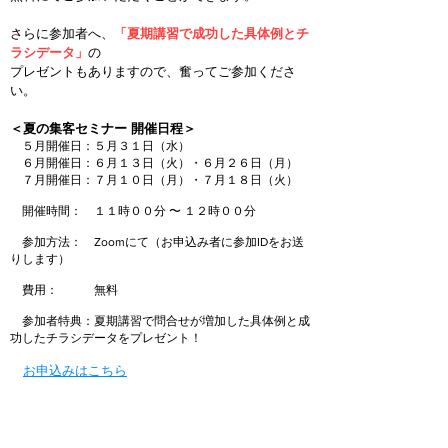
さらに参加者へ、
「
夏期講習で成功した具体例とチ
ラシデータ
」
の
プレゼントもありますので、奮ってご参加くださ
い。
＜夏の集客セミナー 開催日程＞
５月開催日：
５月３１日（水）
６月開催日：６
月１３日（火
）・６月２６
日（月）
７月開催日：７
月１０
日（月
）・７
月１８
日（火
）
開催時間： １１時００分 〜 １２時００分
参加方法： Zoomにて（お申込み者に参加IDをお送
りします）
費用： 無料
参加者特典：
夏
期講習で問合せが増加した具体例と成
功したチラシデータをプレゼント！
​
お申込みはこちら