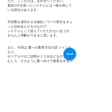
ただ、ここだけは、言わせてください。
最近のITを使ったシステムとは一線を画して
いる部分があります。
学習塾を成功させる秘訣ノウハウ部分をギュ
っと詰め込んだものなので、
システムとして捉えていただかないほうが、
きちんと理解ができると思います。
また、今回は”夏への集客方法の話”メインと
なり、
がリアルテのご説明が１５分ほどなので、
むしろ「どのように夏へ向けて集客をするべ
きか」
を学べる機会
だと思ってご参加いただいて結
構です。
リアルテを導入しなくても、十分にみなさま
の学習塾経営に
プラスになるお話ができると思います。
夏へ向けた集客セミナー&
生徒が増える塾経営システム