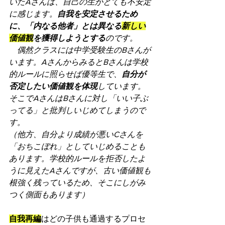
いたAさんは、自己の生がとても不安定
に感じます。
自我を安定させるため
に、「内なる他者」とは異なる
新しい
価値観
を獲得しようとする
のです。
　偶然クラスには中学受験生のBさんが
います。AさんからみるとBさんは学校
的ルールに照らせば優等生で、
自分が
否定したい価値観を体現
しています。
そこでAさんはBさんに対し「いい子ぶ
ってる」と批判しいじめてしまうので
す。
（他方、自分より成績が悪いCさんを
「おちこぼれ」としていじめることも
あります。学校的ルールを拒否したよ
うに見えたAさんですが、古い価値観も
根強く残っているため、そこにしがみ
つく側面もあります）
自我再編
はどの子供も通過するプロセ