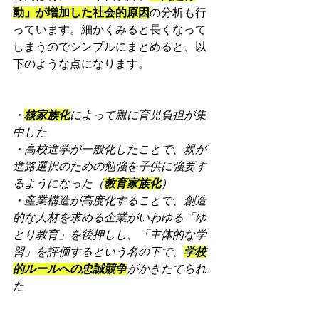
動」が増加した社会的原因
の分析も行
っています。細かくみると長くなって
しまうのでシンプルにまとめると、以
下のような点になります。
・
核家族化
によって親に育児負担が集
中した
・高校進学が一般化したことで、親が
進路選択のための勉強を子供に強要す
るようになった（
教育家族化
）
・産業構造が高度化することで、創造
的な人材を求める企業がいわゆる「ゆ
とり教育」を後押しし、「主体的な学
習」を評価するという名の下で、
学校
的ルールへの忠誠競争
がかきたてられ
た