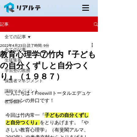
記事
全ての記事
2022年4月23日
読了時間: 9分
全ての記事
教育心理学⑦竹内『子ども
生徒集客
の自分くずしと自分つく
学習塾の教務
り』（１９８７）
保護者マネジメント
講師マネジメント
こんにちは！Freewillトータルエデュケ
ーションの井口です！
教育書評
今回は竹内常一『
子どもの自分くずし
と自分つくり』
をとりあげます。『や
さしい教育心理学』（有斐閣アルマ、