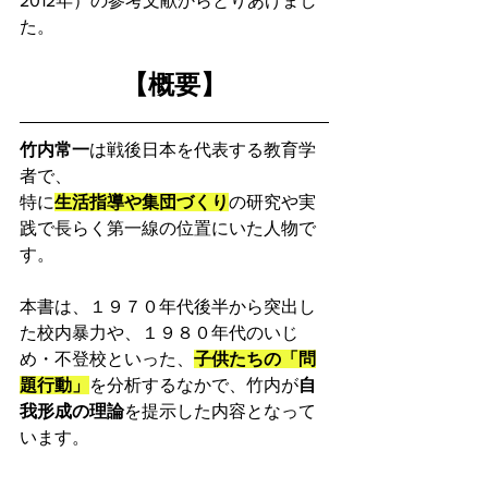
2012年）の参考文献からとりあげまし
た。
【概要】
竹内常一
は戦後日本を代表する教育学
者で、
特に
生活指導や集団づくり
の研究や実
践で長らく第一線の位置にいた人物で
す。
本書は、１９７０年代後半から突出し
た校内暴力や、１９８０年代のいじ
め・不登校といった、
子供たちの「問
題行動」
を分析するなかで、竹内が
自
我形成の理論
を提示した内容となって
います。