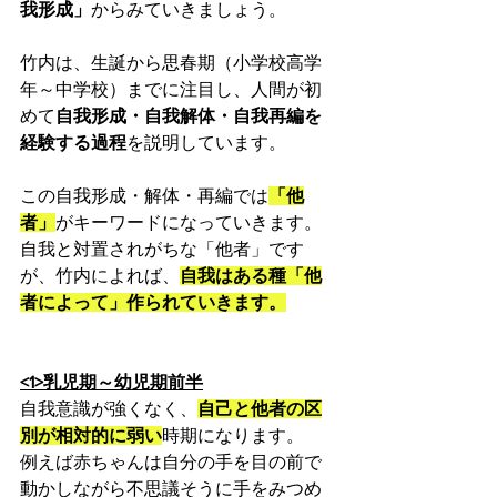
我形成」
からみていきましょう。
竹内は、生誕から思春期（小学校高学
年～中学校）までに注目し、人間が初
めて
自我形成・自我解体・自我再編を
経験する過程
を説明しています。
この自我形成・解体・再編では
「他
者」
がキーワードになっていきます。
自我と対置されがちな「他者」です
が、竹内によれば、
自我はある種「他
者によって」作られていきます。
<1>乳児期～幼児期前半
自我意識が強くなく、
自己と他者の区
別が相対的に弱い
時期になります。
例えば赤ちゃんは自分の手を目の前で
動かしながら不思議そうに手をみつめ