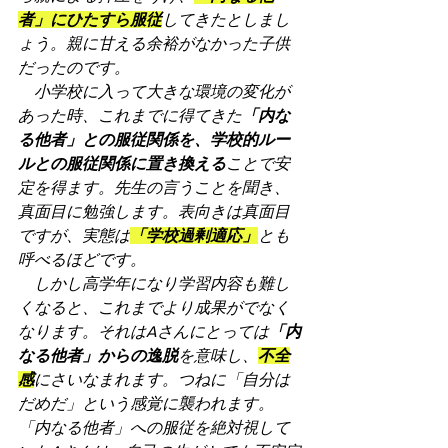
者」にひたすら服従
してきたとしまし
ょう。親に甘える余裕がなかった子供
だったのです。
　小学校に入って大きな環境の変化が
あった時、これまでに得てきた
「内な
る他者」との服従関係を、学校的ルー
ルとの服従関係に置き換える
ことで安
定を得ます。先生の言うことを聞き、
真面目に勉強します。表向きは真面目
ですが、実態は
「学校過剰適応」
とも
呼べるほどです。
　しかし高学年になり学習内容も難し
くなると、これまでより成果がでなく
なります。それはAさんにとっては
「内
なる他者」からの逸脱
を意味し、
不全
感
にさいなまれます。つねに「自分は
だめだ」という感覚に襲われます。
「内なる他者」への服従を絶対視して