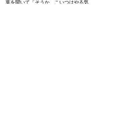
葉を聞いて「そうか、こいつはやる気
がないんだな」と考えてしまいます。
　これは、
「生徒が大人のように安定
した自我をもち、心の内をそのまま言
葉にしてくれている」
と我々が生徒を
単純視してしまうからです。
　しかし、「生徒は
自我再編の真っ只
中
で、自分でも形容できない衝動や気
持ちに突き動かされ、なんとかもがい
ているのだ」と考えれば、
言葉の奥に
あるメッセージ（いわゆる「コノテー
ション」）
が聞こえるかもしれないの
です。
2. モデルとしての他者
　コノテーションについては、同じよ