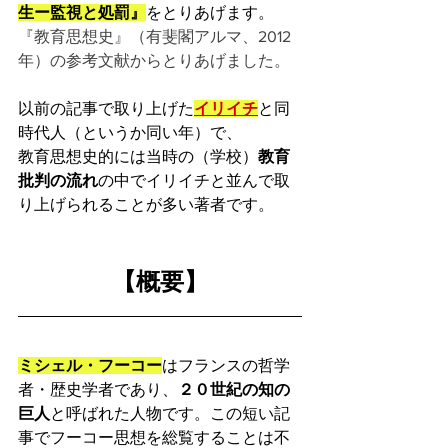
生ー監視と処罰』
をとりあげます。
『教育思想史』（有斐閣アルマ、2012
年）の参考文献からとりあげました。
以前の記事で取り上げた
イリイチ
と同
時代人（というか同い年）で、
教育思想史的には当時の（学校）
教育
批判の流れ
の中でイリイチと並んで取
り上げられることが多い著者です。
【概要】
ミシェル・フーコー
はフランスの哲学
者・歴史学者であり、
２０世紀の知の
巨人
と呼ばれた人物です。この短い記
事でフーコー思想を総覧することは不