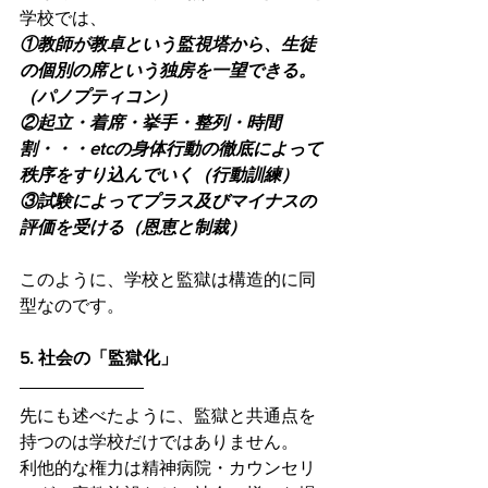
学校では、
①教師が教卓という監視塔から、生徒
の個別の席という独房を一望できる。
（パノプティコン）
②起立・着席・挙手・整列・時間
割・・・etcの身体行動の徹底によって
秩序をすり込んでいく（行動訓練）
③試験によってプラス及びマイナスの
評価を受ける（恩恵と制裁）
このように、学校と監獄は構造的に同
型なのです。
5. 社会の「監獄化」
先にも述べたように、監獄と共通点を
持つのは学校だけではありません。
利他的な権力は精神病院・カウンセリ