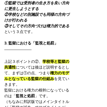
①監獄では受刑者の生き方を良い方向
に更生しようとする
②学校などの別施設でも同様の方向づ
けが行われる
③そしてその方向づけは権力的である
という３点です。
3. 監獄における「監視と処罰」
上記３ポイントの②、
学校等と監獄の
共通性
については後ほど説明するとし
て、まずは①の点、つまり
権力のモデ
ルとなっている監獄の仕組み
を見てい
きます。
監獄における権力の根幹になっている
のは「
監視と処罰
」です。
（ちなみに邦訳版ではメインタイトル