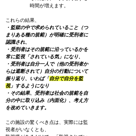
時間が増えます。
これらの結果、
・監獄の中で求められていること（つ
まりある種の規範）が明確に受刑者に
認識され、
・受刑者はその規範に沿っているかを
常に監視「されている気」になり、
・受刑者は自分一人で（他の受刑者か
らは遮断されて）自分の行動について
振り返り、いわば「
自分で自分を監
視
」するようになり
・その結果、受刑者は社会の規範を自
分の中に取り込み（内面化）、考え方
を改めていきます。
この施設の驚くべき点は、実際には監
視者がいなくとも、