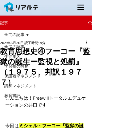
記事
全ての記事
2021年6月26日
読了時間: 9分
全ての記事
教育思想史④フーコー『監
生徒集客
獄の誕生ー監視と処罰』
学習塾の教務
（１９７５、邦訳１９７
保護者マネジメント
７）
講師マネジメント
教育書評
こんにちは！Freewillトータルエデュケ
ーションの井口です！
今回は
ミシェル・フーコー『監獄の誕