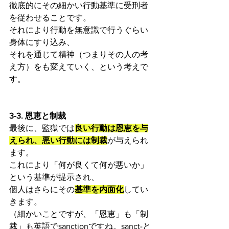
徹底的にその細かい行動基準に受刑者
を従わせることです。
それにより行動を無意識で行うぐらい
身体にすり込み、
それを通じて精神（つまりその人の考
え方）をも変えていく、という考えで
す。
3-3. 恩恵と制裁
最後に、監獄では
良い行動は恩恵を与
えられ、悪い行動には制裁
が与えられ
ます。
これにより「何が良くて何が悪いか」
という基準が提示され、
個人はさらにその
基準を内面化
してい
きます。
（細かいことですが、「恩恵」も「制
裁」も英語でsanctionですね。sanct-と